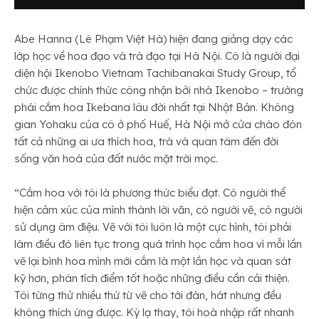
Abe Hanna (Lê Phạm Việt Hà) hiện đang giảng dạy các
lớp học về hoa đạo và trà đạo tại Hà Nội. Cô là người đại
diện hội Ikenobo Vietnam Tachibanakai Study Group, tổ
chức được chính thức công nhận bởi nhà Ikenobo – trường
phái cắm hoa Ikebana lâu đời nhất tại Nhật Bản. Không
gian Yohaku của cô ở phố Huế, Hà Nội mở cửa chào đón
tất cả những ai ưa thích hoa, trà và quan tâm đến đời
sống văn hoá của đất nước mặt trời mọc.
“Cắm hoa với tôi là phương thức biểu đạt. Có người thể
hiện cảm xúc của mình thành lời văn, có người vẽ, có người
sử dụng âm điệu. Vẽ với tôi luôn là một cực hình, tôi phải
làm điều đó liên tục trong quá trình học cắm hoa vì mỗi lần
vẽ lại bình hoa mình mới cắm là một lần học và quan sát
kỹ hơn, phân tích điểm tốt hoặc những điều cần cải thiện.
Tôi từng thử nhiều thứ từ vẽ cho tới đàn, hát nhưng đều
không thích ứng được. Kỳ lạ thay, tôi hoà nhập rất nhanh