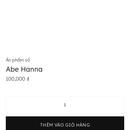
Ấn phẩm số
Abe Hanna
100,000
₫
Abe Hanna số lượng
THÊM VÀO GIỎ HÀNG