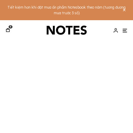
Tiết kiệm hơn khi đặt mua ấn phẩm Notesbook theo năm (tương đương
mua trước 3 số)
0