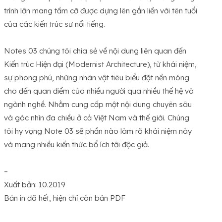
trình lớn mang tầm cỡ được dựng lên gắn liền với tên tuổi
của các kiến trúc sư nổi tiếng.
Notes 03 chúng tôi chia sẻ về nội dung liên quan đến
Kiến trúc Hiện đại (Modernist Architecture), từ khái niệm,
sự phong phú, những nhân vật tiêu biểu đặt nền móng
cho đến quan điểm của nhiều người qua nhiều thế hệ và
ngành nghề. Nhằm cung cấp một nội dung chuyên sâu
và góc nhìn đa chiều ở cả Việt Nam và thế giới. Chúng
tôi hy vọng Note 03 sẽ phần nào làm rõ khái niệm này
và mang nhiều kiến thức bổ ích tới độc giả.
–
Xuất bản: 10.2019
Bản in đã hết, hiện chỉ còn bản PDF