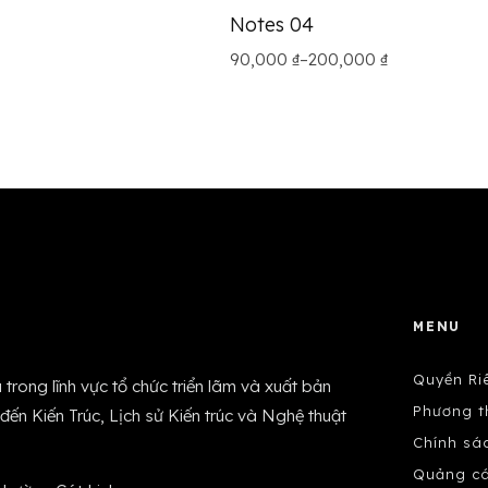
Notes 04
Khoảng giá: từ 90,000 ₫ đến 200
90,000
₫
–
200,000
₫
Sản phẩm này có nhiều biến thể. 
MENU
Quyền Ri
trong lĩnh vực tổ chức triển lãm và xuất bản
Phương t
 đến Kiến Trúc, Lịch sử Kiến trúc và Nghệ thuật
Chính sá
Quảng c