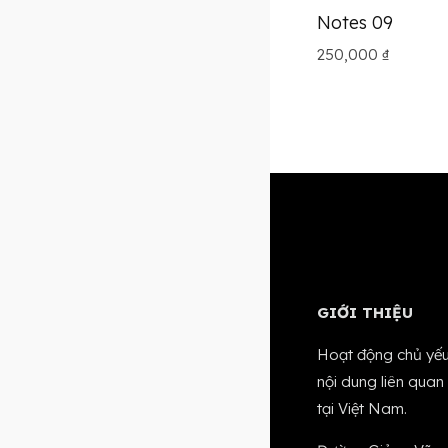
Notes 09
250,000
₫
GIỚI THIỆU
Hoạt động chủ yếu 
nội dung liên quan
tại Việt Nam.