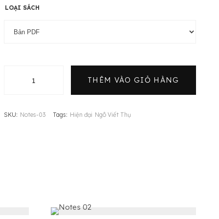
LOẠI SÁCH
THÊM VÀO GIỎ HÀNG
Notes 03 số lượng
SKU:
Notes-03
Tags:
Hiện đại
Ngô Viết Thụ