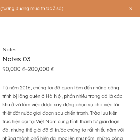
 (tương đương mua trước 3 số)
Notes
Notes 03
Khoảng giá: từ 90,000 ₫ đến 200,000 ₫
90,000
₫
–
200,000
₫
Từ năm 2016, chúng tôi đã quan tâm đến những công
trình bị lãng quên ở Hà Nội, phần nhiều trong đó là các
khu ở và làm việc được xây dựng phục vụ cho việc tái
thiết đất nước giai đoạn sau chiến tranh. Trào lưu kiến
trúc hiện đại tại Việt Nam cũng hình thành từ giai đoạn
đó, nhưng thế giới đã đi trước chúng ta rất nhiều năm với
những thành phố hiện đại mọc lên như nấm, những công